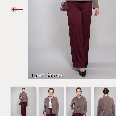
Предыдущий
слайд
Цвет: бархан