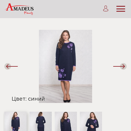
Предыдущий
Сле
слайд
сла
Цвет: синий